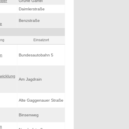
lder
Grüne Gärtel
Daimlerstraße
Benzstraße
e
ung
Einsatzort
in
Bundesautobahn 5
wicklung
Am Jagdrain
Alte Gaggenauer Straße
Binsenweg
m