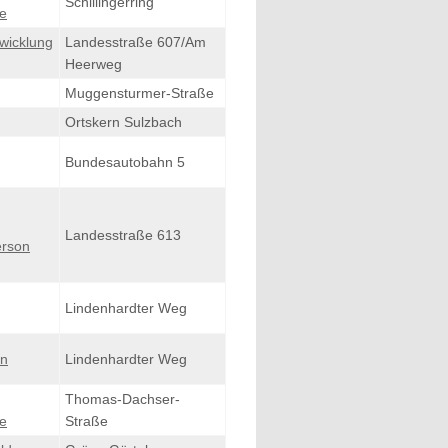
Schillingerring
e
wicklung
Landesstraße 607/Am
Heerweg
Muggensturmer-Straße
Ortskern Sulzbach
Bundesautobahn 5
Landesstraße 613
erson
Lindenhardter Weg
in
Lindenhardter Weg
Thomas-Dachser-
e
Straße