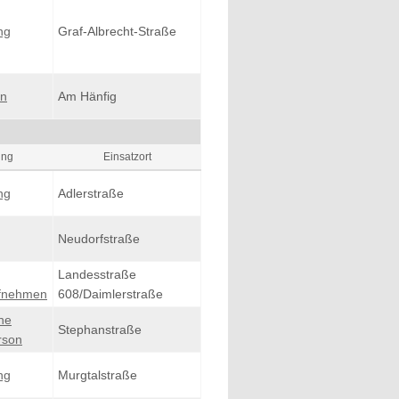
ng
Graf-Albrecht-Straße
in
Am Hänfig
ung
Einsatzort
ng
Adlerstraße
Neudorfstraße
Landesstraße
ufnehmen
608/Daimlerstraße
ne
Stephanstraße
rson
ng
Murgtalstraße