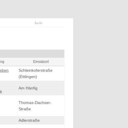
ung
Einsatzort
eben
Schleinkoferstraße
(Ettlingen)
Am Hänfig
e
Thomas-Dachser-
Straße
Adlerstraße