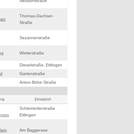
Neudorfstraße
Thomas-Dachser-
atz
Straße
Sezannerstraße
ng
Winterstraße
Dieselstraße, Ettlingen
nd
Gartenstraße
Anton-Böhe-Straße
ung
Einsatzort
Schleinkoferstraße
erson
Ettlingen
lein
Am Baggersee