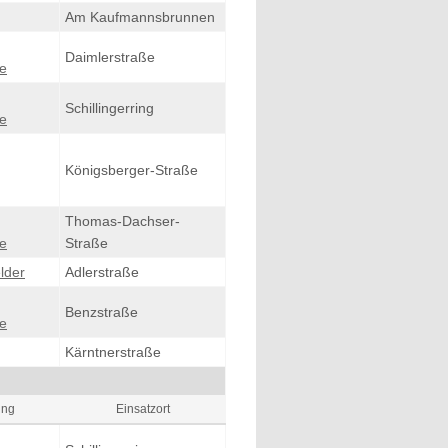
Am Kaufmannsbrunnen
Daimlerstraße
e
Schillingerring
e
Königsberger-Straße
Thomas-Dachser-
e
Straße
lder
Adlerstraße
Benzstraße
e
Kärntnerstraße
ung
Einsatzort