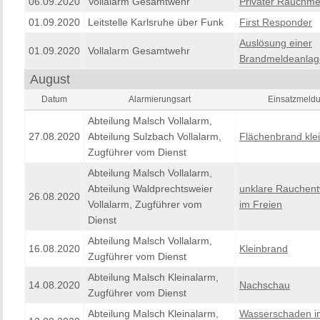
06.09.2020
Vollalarm Gesamtwehr
Privater Rauchme
01.09.2020
Leitstelle Karlsruhe über Funk
First Responder
Auslösung einer
01.09.2020
Vollalarm Gesamtwehr
Brandmeldeanlag
August
Datum
Alarmierungsart
Einsatzmeld
Abteilung Malsch Vollalarm,
27.08.2020
Abteilung Sulzbach Vollalarm,
Flächenbrand kle
Zugführer vom Dienst
Abteilung Malsch Vollalarm,
Abteilung Waldprechtsweier
unklare Rauchent
26.08.2020
Vollalarm, Zugführer vom
im Freien
Dienst
Abteilung Malsch Vollalarm,
16.08.2020
Kleinbrand
Zugführer vom Dienst
Abteilung Malsch Kleinalarm,
14.08.2020
Nachschau
Zugführer vom Dienst
Abteilung Malsch Kleinalarm,
Wasserschaden i