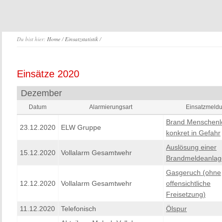
Du bist hier:
Home
/
Einsatzstatistik
/
Einsätze 2020
Dezember
Datum
Alarmierungsart
Einsatzmeld
Brand Menschenl
23.12.2020
ELW Gruppe
konkret in Gefahr
Auslösung einer
15.12.2020
Vollalarm Gesamtwehr
Brandmeldeanlag
Gasgeruch (ohne
12.12.2020
Vollalarm Gesamtwehr
offensichtliche
Freisetzung)
11.12.2020
Telefonisch
Ölspur