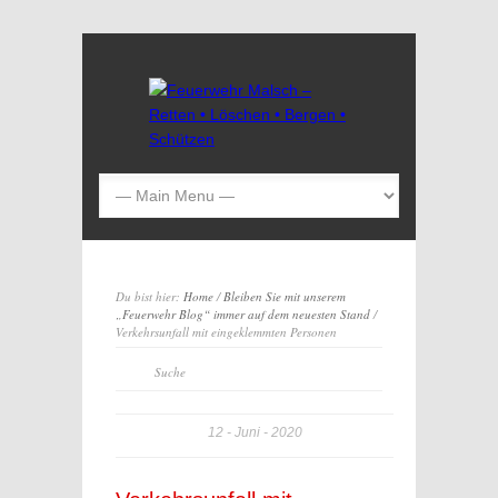
Du bist hier:
Home
/
Bleiben Sie mit unserem
„Feuerwehr Blog“ immer auf dem neuesten Stand
/
Verkehrsunfall mit eingeklemmten Personen
12
Juni
2020