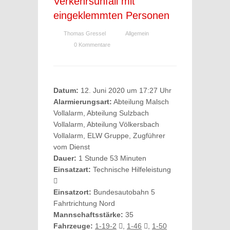
Verkehrsunfall mit
eingeklemmten Personen
Thomas Gressel
Allgemein
0 Kommentare
Datum:
12. Juni 2020 um 17:27 Uhr
Alarmierungsart:
Abteilung Malsch
Vollalarm, Abteilung Sulzbach
Vollalarm, Abteilung Völkersbach
Vollalarm, ELW Gruppe, Zugführer
vom Dienst
Dauer:
1 Stunde 53 Minuten
Einsatzart:
Technische Hilfeleistung
Einsatzort:
Bundesautobahn 5
Fahrtrichtung Nord
Mannschaftsstärke:
35
Fahrzeuge:
1-19-2
,
1-46
,
1-50