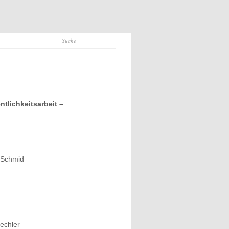
tlichkeitsarbeit –
 Schmid
echler