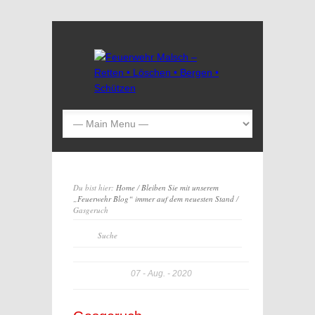
Du bist hier:
Home
/
Bleiben Sie mit unserem
„Feuerwehr Blog“ immer auf dem neuesten Stand
/
Gasgeruch
07
Aug.
2020