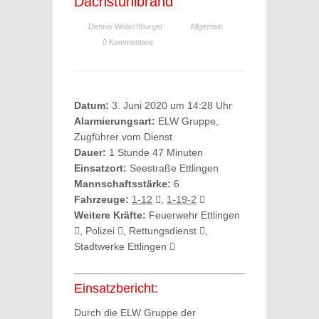
Dachstuhlbrand
Dennis Walschburger
Allgemein
0 Kommentare
Datum:
3. Juni 2020 um 14:28 Uhr
Alarmierungsart:
ELW Gruppe,
Zugführer vom Dienst
Dauer:
1 Stunde 47 Minuten
Einsatzort:
Seestraße Ettlingen
Mannschaftsstärke:
6
Fahrzeuge:
1-12
,
1-19-2
Weitere Kräfte:
Feuerwehr Ettlingen
, Polizei
, Rettungsdienst
,
Stadtwerke Ettlingen
Einsatzbericht:
Durch die ELW Gruppe der