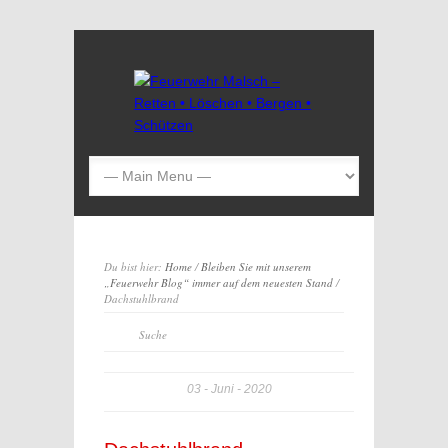
Du bist hier:
Home
/
Bleiben Sie mit unserem
„Feuerwehr Blog“ immer auf dem neuesten Stand
/
Dachstuhlbrand
03
Juni
2020