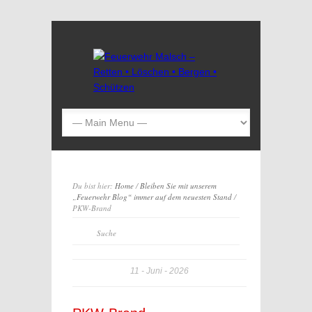
Du bist hier:
Home
/
Bleiben Sie mit unserem
„Feuerwehr Blog“ immer auf dem neuesten Stand
/
PKW-Brand
11
Juni
2026