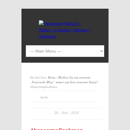
Du bist hier:
Home
/
Bleiben Sie mit unserem
„Feuerwehr Blog“ immer auf dem neuesten Stand
/
Absperrmaßnahmen
28
Juni
2025