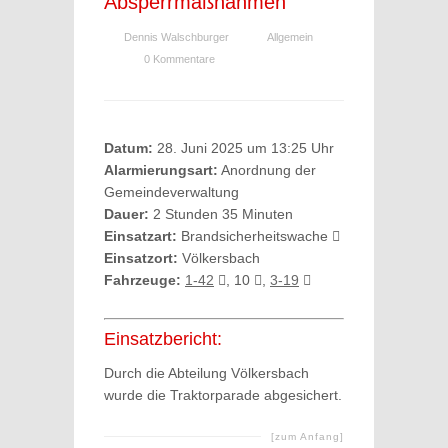
Absperrmaßnahmen
Dennis Walschburger
Allgemein
0 Kommentare
Datum:
28. Juni 2025 um 13:25 Uhr
Alarmierungsart:
Anordnung der
Gemeindeverwaltung
Dauer:
2 Stunden 35 Minuten
Einsatzart:
Brandsicherheitswache
Einsatzort:
Völkersbach
Fahrzeuge:
1-42
, 10
,
3-19
Einsatzbericht:
Durch die Abteilung Völkersbach
wurde die Traktorparade abgesichert.
[zum Anfang]