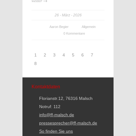
weiter →
26
März
2026
Aaron Begier
Allgemein
0 Kommentare
1
2
3
4
5
6
7
8
Kontaktdaten
Florianstr.12, 76316 Malsch
Notruf: 112
info@ff-malsch.de
pressesprecher@ff-malsch.de
So finden Sie uns