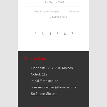
19
Sep.
2024
Dennis Walschburger
Allgemein
0 Kommentare
1
2
3
4
5
6
7
Kontaktdaten
Florianstr.12, 76316 Malsch
Notruf: 112
info@ff-malsch.de
pressesprecher@ff-malsch.de
So finden Sie uns