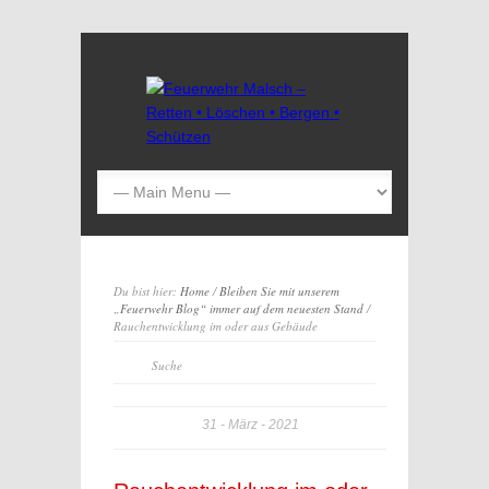
Du bist hier:
Home
/
Bleiben Sie mit unserem
„Feuerwehr Blog“ immer auf dem neuesten Stand
/
Rauchentwicklung im oder aus Gebäude
31
März
2021