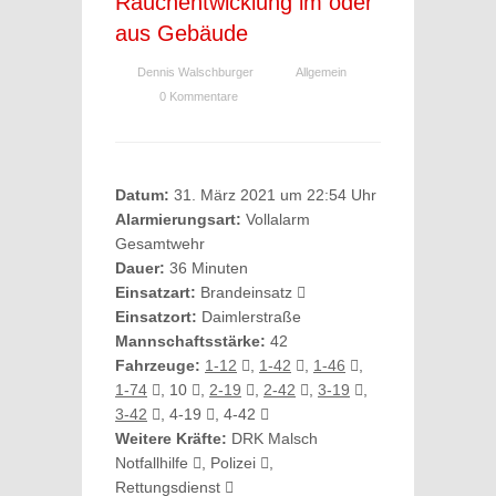
Rauchentwicklung im oder
aus Gebäude
Dennis Walschburger
Allgemein
0 Kommentare
Datum:
31. März 2021 um 22:54 Uhr
Alarmierungsart:
Vollalarm
Gesamtwehr
Dauer:
36 Minuten
Einsatzart:
Brandeinsatz
Einsatzort:
Daimlerstraße
Mannschaftsstärke:
42
Fahrzeuge:
1-12
,
1-42
,
1-46
,
1-74
, 10
,
2-19
,
2-42
,
3-19
,
3-42
, 4-19
, 4-42
Weitere Kräfte:
DRK Malsch
Notfallhilfe
, Polizei
,
Rettungsdienst