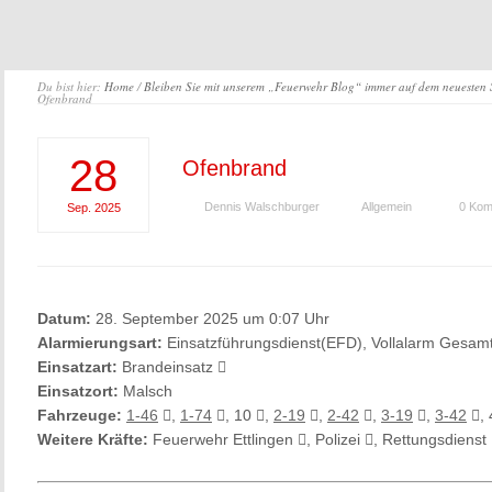
Du bist hier:
Home
/
Bleiben Sie mit unserem „Feuerwehr Blog“ immer auf dem neuesten
Ofenbrand
28
Ofenbrand
Dennis Walschburger
Allgemein
0 Kom
Sep.
2025
Datum:
28. September 2025 um 0:07 Uhr
Alarmierungsart:
Einsatzführungsdienst(EFD), Vollalarm Gesam
Einsatzart:
Brandeinsatz
Einsatzort:
Malsch
Fahrzeuge:
1-46
,
1-74
, 10
,
2-19
,
2-42
,
3-19
,
3-42
,
Weitere Kräfte:
Feuerwehr Ettlingen
, Polizei
, Rettungsdienst