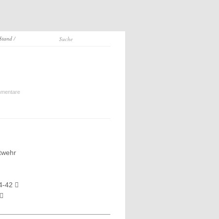
 Stand
/
mentare
twehr
 4-42