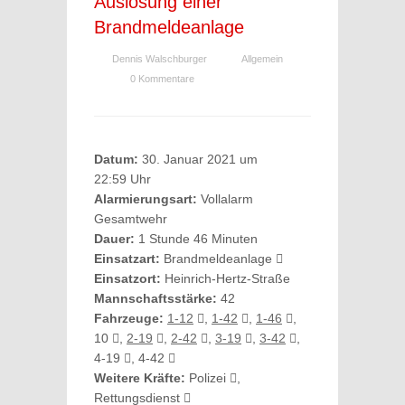
Auslösung einer
Brandmeldeanlage
Dennis Walschburger
Allgemein
0 Kommentare
Datum:
30. Januar 2021 um
22:59 Uhr
Alarmierungsart:
Vollalarm
Gesamtwehr
Dauer:
1 Stunde 46 Minuten
Einsatzart:
Brandmeldeanlage
Einsatzort:
Heinrich-Hertz-Straße
Mannschaftsstärke:
42
Fahrzeuge:
1-12
,
1-42
,
1-46
,
10
,
2-19
,
2-42
,
3-19
,
3-42
,
4-19
, 4-42
Weitere Kräfte:
Polizei
,
Rettungsdienst