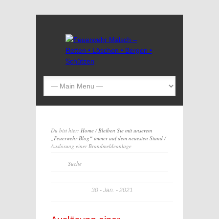
Du bist hier:
Home
/
Bleiben Sie mit unserem
„Feuerwehr Blog“ immer auf dem neuesten Stand
/
Auslösung einer Brandmeldeanlage
30
Jan.
2021