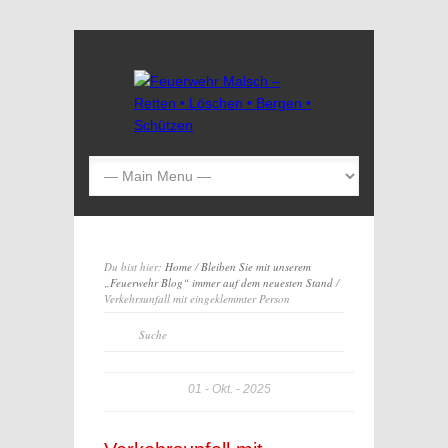
Du bist hier:
Home
/
Bleiben Sie mit unserem
„Feuerwehr Blog“ immer auf dem neuesten Stand
/
Verkehrsunfall mit eingeklemmter Person
01
Okt.
2025