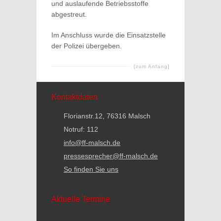
und auslaufende Betriebsstoffe
abgestreut.
Im Anschluss wurde die Einsatzstelle
der Polizei übergeben.
[zum Anfang]
Kontaktdaten
Florianstr.12, 76316 Malsch
Notruf: 112
info@ff-malsch.de
pressesprecher@ff-malsch.de
So finden Sie uns
Aktuelle Termine