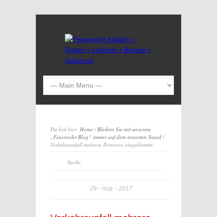
Du bist hier:
Home
/
Bleiben Sie mit unserem
„Feuerwehr Blog“ immer auf dem neuesten Stand
/
Verkehrsunfall mehrere Personen eingeklemmt
29
Aug.
2017