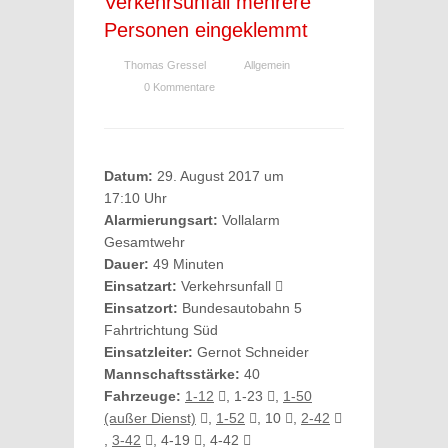
Verkehrsunfall mehrere
Personen eingeklemmt
Thomas Gressel
Allgemein
0 Kommentare
Datum:
29. August 2017 um
17:10 Uhr
Alarmierungsart:
Vollalarm
Gesamtwehr
Dauer:
49 Minuten
Einsatzart:
Verkehrsunfall
Einsatzort:
Bundesautobahn 5
Fahrtrichtung Süd
Einsatzleiter:
Gernot Schneider
Mannschaftsstärke:
40
Fahrzeuge:
1-12
, 1-23
,
1-50
(außer Dienst)
,
1-52
, 10
,
2-42
,
3-42
, 4-19
, 4-42