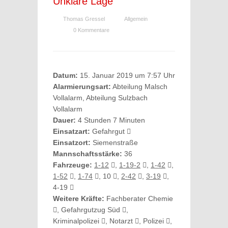
Unklare Lage
Thomas Gressel
Allgemein
0 Kommentare
Datum:
15. Januar 2019 um 7:57 Uhr
Alarmierungsart:
Abteilung Malsch
Vollalarm, Abteilung Sulzbach
Vollalarm
Dauer:
4 Stunden 7 Minuten
Einsatzart:
Gefahrgut
Einsatzort:
Siemenstraße
Mannschaftsstärke:
36
Fahrzeuge:
1-12
,
1-19-2
,
1-42
,
1-52
,
1-74
, 10
,
2-42
,
3-19
,
4-19
Weitere Kräfte:
Fachberater Chemie
, Gefahrgutzug Süd
,
Kriminalpolizei
, Notarzt
, Polizei
,