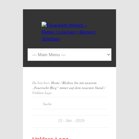
Du bist hier:
Home
/
Bleiben Sie mit unserem
„Feuerwehr Blog“ immer auf dem neuesten Stand
/
Unklare Lage
15
Jan.
2019