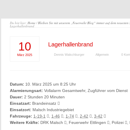
Du bist hier:
Home
/
Bleiben Sie mit unserem „Feuerwehr Blog“ immer auf dem neuesten
Lagerhallenbrand
10
Lagerhallenbrand
Dennis Walschburger
Allgemein
0 Kom
März
2025
Datum:
10. März 2025 um 8:25 Uhr
Alarmierungsart:
Vollalarm Gesamtwehr, Zugführer vom Dienst
Dauer:
2 Stunden 20 Minuten
Einsatzart:
Brandeinsatz
Einsatzort:
Malsch Industriegebiet
Fahrzeuge:
1-19-1
,
1-46
,
1-74
,
2-42
,
3-42
Weitere Kräfte:
DRK Malsch
, Feuerwehr Ettlingen
, Polizei
,