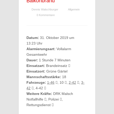
Balkonbrand
Dennis Walschburger
Allgemein
0 Kommentare
Datum:
31. Oktober 2019 um
13:23 Uhr
Alarmierungsart:
Vollalarm
Gesamtwehr
Dauer:
1 Stunde 7 Minuten
Einsatzart:
Brandeinsatz
Einsatzort:
Grüne Gärtel
Mannschaftsstärke:
18
Fahrzeuge:
1-46
, 10
,
2-42
,
3-
42
, 4-42
Weitere Kräfte:
DRK Malsch
Notfallhilfe
, Polizei
,
Rettungsdienst