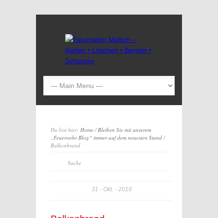
Du bist hier:
Home
/
Bleiben Sie mit unserem
„Feuerwehr Blog“ immer auf dem neuesten Stand
/
Balkonbrand
31
Okt.
2019