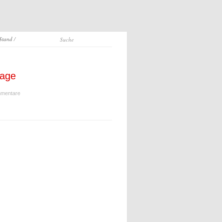
 Stand
/
lage
mentare