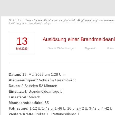
Du bist hier:
Home
/
Bleiben Sie mit unserem „Feuerwehr Blog“ immer auf dem neuesten
Auslösung einer Brandmeldeanlage
13
Auslösung einer Brandmeldean
Dennis Walschburger
Allgemein
0 Kom
Mai
2023
Datum:
13. Mai 2023 um 1:28 Uhr
Alarmierungsart:
Vollalarm Gesamtwehr
Dauer:
2 Stunden 52 Minuten
Einsatzart:
Brandmeldeanlage
Einsatzort:
Malsch
Mannschaftsstärke:
35
Fahrzeuge:
1-12
,
1-42
,
1-46
, 10
,
2-42
,
3-42
, 4-42
Weitere Kräfte:
Polizei
, Rettungsdienst