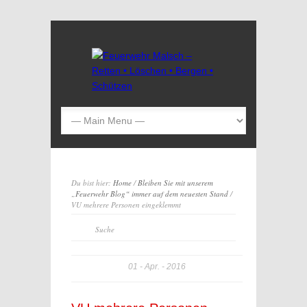
Du bist hier:
Home
/
Bleiben Sie mit unserem
„Feuerwehr Blog“ immer auf dem neuesten Stand
/
VU mehrere Personen eingeklemmt
01
Apr.
2016