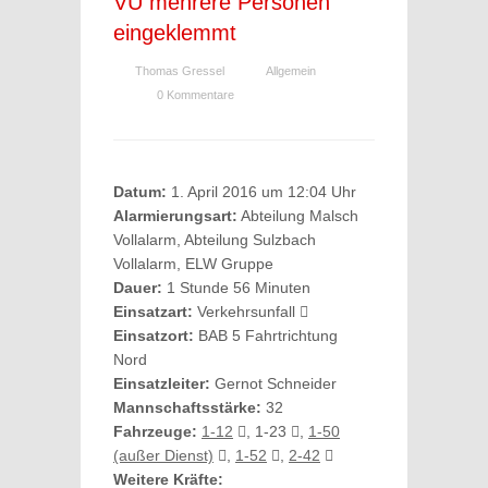
VU mehrere Personen
eingeklemmt
Thomas Gressel
Allgemein
0 Kommentare
Datum:
1. April 2016 um 12:04 Uhr
Alarmierungsart:
Abteilung Malsch
Vollalarm, Abteilung Sulzbach
Vollalarm, ELW Gruppe
Dauer:
1 Stunde 56 Minuten
Einsatzart:
Verkehrsunfall
Einsatzort:
BAB 5 Fahrtrichtung
Nord
Einsatzleiter:
Gernot Schneider
Mannschaftsstärke:
32
Fahrzeuge:
1-12
, 1-23
,
1-50
(außer Dienst)
,
1-52
,
2-42
Weitere Kräfte: