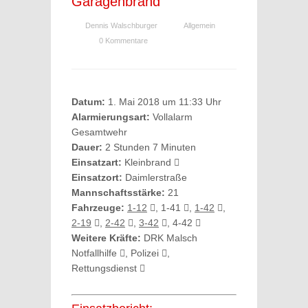
Garagenbrand
Dennis Walschburger
Allgemein
0 Kommentare
Datum:
1. Mai 2018 um 11:33 Uhr
Alarmierungsart:
Vollalarm
Gesamtwehr
Dauer:
2 Stunden 7 Minuten
Einsatzart:
Kleinbrand
Einsatzort:
Daimlerstraße
Mannschaftsstärke:
21
Fahrzeuge:
1-12
, 1-41
,
1-42
,
2-19
,
2-42
,
3-42
, 4-42
Weitere Kräfte:
DRK Malsch
Notfallhilfe
, Polizei
,
Rettungsdienst