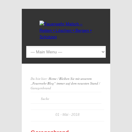
Du bist hier:
Home
/
Bleiben Sie mit unserem
„Feuerwehr Blog“ immer auf dem neuesten Stand
/
Garagenbrand
01
Mai
2018