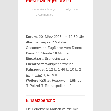
Elektroanlagenbrand
Dennis Walschburger
Allgemein
0 Kommentare
Datum:
20. März 2025 um 12:50 Uhr
Alarmierungsart:
Vollalarm
Gesamtwehr, Zugführer vom Dienst
Dauer:
1 Stunde 10 Minuten
Einsatzart:
Brandeinsatz
Einsatzort:
Waldprechtsweier
Fahrzeuge:
1-12
,
1-46
, 10
,
2-
42
,
3-42
, 4-19
Weitere Kräfte:
Feuerwehr Ettlingen
, Polizei
, Rettungsdienst
Einsatzbericht:
Die Feuerwehr Malsch wurde mit