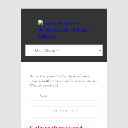
Du bist hier:
Home
/
Bleiben Sie mit unserem
„Feuerwehr Blog“ immer auf dem neuesten Stand
/
Elektroanlagenbrand
20
März
2025