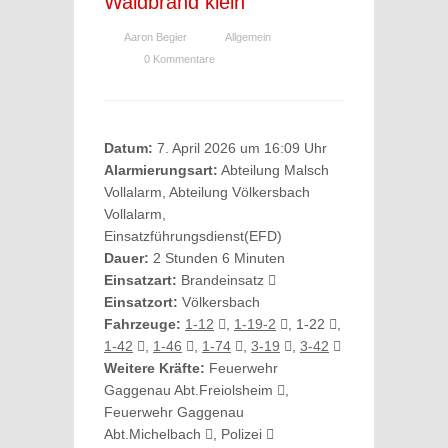
Waldbrand klein
Aaron Begier
Allgemein
0 Kommentare
Datum:
7. April 2026 um 16:09 Uhr
Alarmierungsart:
Abteilung Malsch
Vollalarm, Abteilung Völkersbach
Vollalarm,
Einsatzführungsdienst(EFD)
Dauer:
2 Stunden 6 Minuten
Einsatzart:
Brandeinsatz
Einsatzort:
Völkersbach
Fahrzeuge:
1-12
,
1-19-2
, 1-22
,
1-42
,
1-46
,
1-74
,
3-19
,
3-42
Weitere Kräfte:
Feuerwehr
Gaggenau Abt.Freiolsheim
,
Feuerwehr Gaggenau
Abt.Michelbach
, Polizei