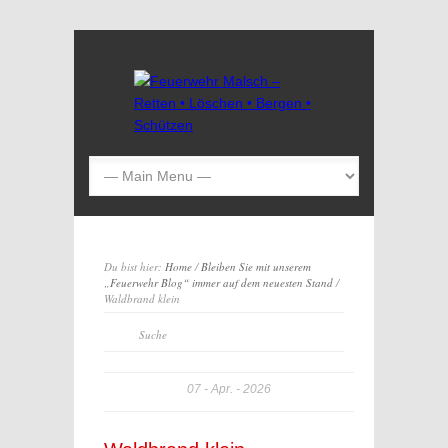
Du bist hier:
Home
/
Bleiben Sie mit unserem
„Feuerwehr Blog“ immer auf dem neuesten Stand
/
Waldbrand klein
07
Apr.
2026