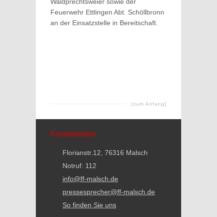
Waldprechtsweier sowie der
Feuerwehr Ettlingen Abt. Schöllbronn
an der Einsatzstelle in Bereitschaft.
[zum Anfang]
Kontaktdaten
Florianstr.12, 76316 Malsch
Notruf: 112
info@ff-malsch.de
pressesprecher@ff-malsch.de
So finden Sie uns