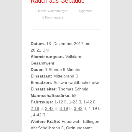
Rauch aus Gebäude
Dennis Walschburger
Allgemein
0 Kommentare
Datum:
13. Dezember 2017 um
20:21 Uhr
Alarmierungsart:
Vollalarm
Gesamtwehr
Dauer:
1 Stunde 9 Minuten
Einsatzart:
Mittelbrand
Einsatzort:
Schwarzwaldhochstraße
Einsatzleiter:
Thomas Schmid
Mannschaftsstärke:
59
Fahrzeuge:
1-12
, 1-23
,
1-42
,
2-19
,
2-42
,
3-19
,
3-42
, 4-19
, 4-42
Weitere Kräfte:
Feuerwehr Ettlingen
Abt.Schöllbronn
, Ordnungsamt