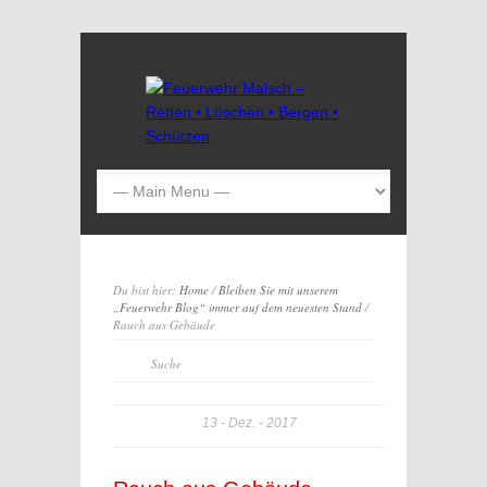
Du bist hier:
Home
/
Bleiben Sie mit unserem
„Feuerwehr Blog“ immer auf dem neuesten Stand
/
Rauch aus Gebäude
13
Dez.
2017