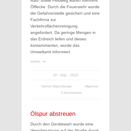
Rad- sowie Feldweg waren mehrere
Ölflecke. Durch die Feuerwehr wurde
die Gefahrenstelle gesichert und eine
Fachfirma zur
Verkehrsflächenreinigung
angefordert. Da geringe Mengen in
das Erdreich liefen und dieses
kontaminierten, wurde das
Umweltamt informiert.
weiter →
30
Sep.
2022
Dennis Walschburger
Allgemein
0 Kommentare
Ölspur abstreuen
Durch den Gerätewart wurde eine
Verschmutzung auf der Straße durch