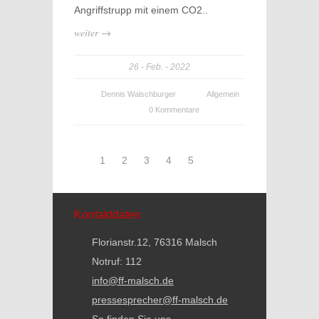
Angriffstrupp mit einem CO2..
weiter →
26
Feb.
2022
Dennis Walschburger
Allgemein
0 Kommentare
1
2
3
4
5
Kontaktdaten
Florianstr.12, 76316 Malsch
Notruf: 112
info@ff-malsch.de
pressesprecher@ff-malsch.de