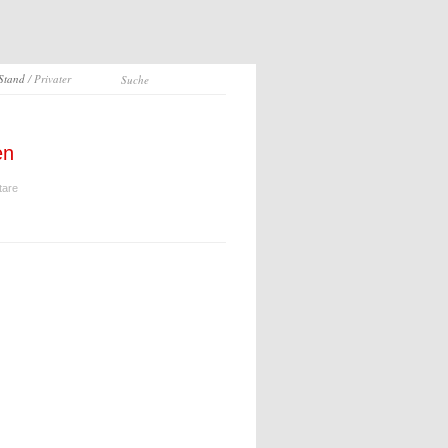
 Stand
/ Privater
en
tare