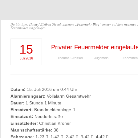
Du bist hier:
Home
/
Bleiben Sie mit unserem „Feuerwehr Blog“ immer auf dem neuesten
Feuermelder eingelaufen
15
Privater Feuermelder eingelauf
Thomas Gressel
Allgemein
0 Kommen
Juli
2016
Datum:
15. Juli 2016 um 0:44 Uhr
Alarmierungsart:
Vollalarm Gesamtwehr
Dauer:
1 Stunde 1 Minute
Einsatzart:
Brandmeldeanlage
Einsatzort:
Neudorfstraße
Einsatzleiter:
Christian Kröner
Mannschaftsstärke:
38
Fahrzeuge:
1-23
,
1-42
,
2-42
,
3-42
, 4-42