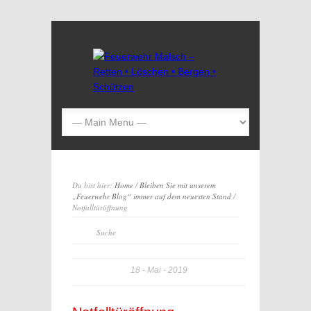
Du bist hier:
Home
/
Bleiben Sie mit unserem
„Feuerwehr Blog“ immer auf dem neuesten Stand
/
Notfalltüröffnung
18
Mai
2019