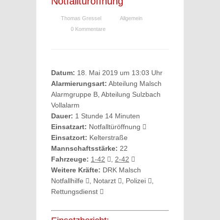
Notfalltüröffnung
Thomas Gressel
Allgemein
0 Kommentare
Datum:
18. Mai 2019 um 13:03 Uhr
Alarmierungsart:
Abteilung Malsch
Alarmgruppe B, Abteilung Sulzbach
Vollalarm
Dauer:
1 Stunde 14 Minuten
Einsatzart:
Notfalltüröffnung
Einsatzort:
Kelterstraße
Mannschaftsstärke:
22
Fahrzeuge:
1-42
,
2-42
Weitere Kräfte:
DRK Malsch
Notfallhilfe
, Notarzt
, Polizei
,
Rettungsdienst