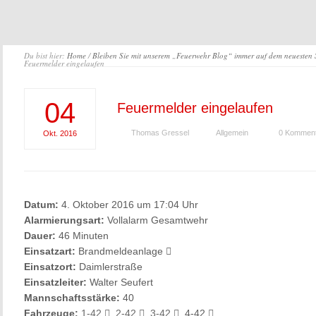
Du bist hier:
Home
/
Bleiben Sie mit unserem „Feuerwehr Blog“ immer auf dem neuesten
Feuermelder eingelaufen
04
Feuermelder eingelaufen
Thomas Gressel
Allgemein
0 Kommen
Okt.
2016
Datum:
4. Oktober 2016 um 17:04 Uhr
Alarmierungsart:
Vollalarm Gesamtwehr
Dauer:
46 Minuten
Einsatzart:
Brandmeldeanlage
Einsatzort:
Daimlerstraße
Einsatzleiter:
Walter Seufert
Mannschaftsstärke:
40
Fahrzeuge:
1-42
,
2-42
,
3-42
, 4-42