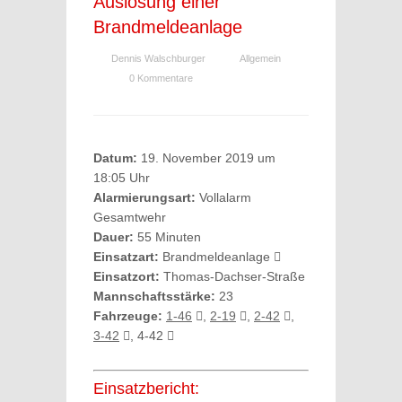
Auslösung einer
Brandmeldeanlage
Dennis Walschburger
Allgemein
0 Kommentare
Datum:
19. November 2019 um
18:05 Uhr
Alarmierungsart:
Vollalarm
Gesamtwehr
Dauer:
55 Minuten
Einsatzart:
Brandmeldeanlage
Einsatzort:
Thomas-Dachser-Straße
Mannschaftsstärke:
23
Fahrzeuge:
1-46
,
2-19
,
2-42
,
3-42
, 4-42
Einsatzbericht: