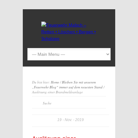
Du bist hier:
Home
/
Bleiben Sie mit unserem
„Feuerwehr Blog“ immer auf dem neuesten Stand
/
Auslösung einer Brandmeldeanlage
19
Nov.
2019