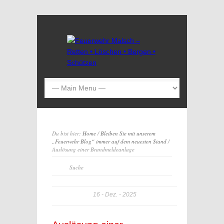
Du bist hier:
Home
/
Bleiben Sie mit unserem
„Feuerwehr Blog“ immer auf dem neuesten Stand
/
Auslösung einer Brandmeldeanlage
16
Dez.
2025