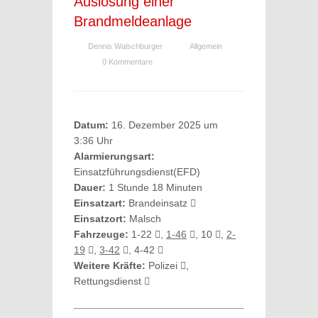
Auslösung einer
Brandmeldeanlage
Dennis Walschburger
Allgemein
0 Kommentare
Datum:
16. Dezember 2025 um
3:36 Uhr
Alarmierungsart:
Einsatzführungsdienst(EFD)
Dauer:
1 Stunde 18 Minuten
Einsatzart:
Brandeinsatz
Einsatzort:
Malsch
Fahrzeuge:
1-22
,
1-46
, 10
,
2-
19
,
3-42
, 4-42
Weitere Kräfte:
Polizei
,
Rettungsdienst