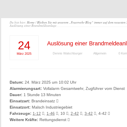
Du bist hier:
Home
/
Bleiben Sie mit unserem „Feuerwehr Blog“ immer auf dem neuesten
Auslösung einer Brandmeldeanlage
24
Auslösung einer Brandmeldean
Dennis Walschburger
Allgemein
0 Kom
März
2025
Datum:
24. März 2025 um 10:02 Uhr
Alarmierungsart:
Vollalarm Gesamtwehr, Zugführer vom Dienst
Dauer:
1 Stunde 13 Minuten
Einsatzart:
Brandeinsatz
Einsatzort:
Malsch Industriegebiet
Fahrzeuge:
1-12
,
1-46
, 10
,
2-42
,
3-42
, 4-42
Weitere Kräfte:
Rettungsdienst