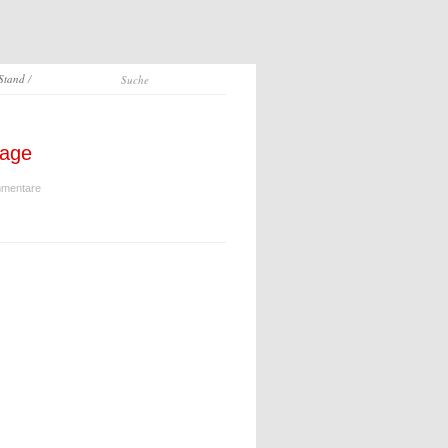
 Stand
/
lage
mentare