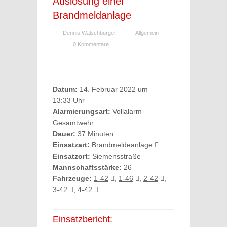
Auslösung einer
Brandmeldanlage
Dennis Walschburger
Allgemein
0 Kommentare
Datum:
14. Februar 2022 um
13:33 Uhr
Alarmierungsart:
Vollalarm
Gesamtwehr
Dauer:
37 Minuten
Einsatzart:
Brandmeldeanlage
Einsatzort:
Siemensstraße
Mannschaftsstärke:
26
Fahrzeuge:
1-42
,
1-46
,
2-42
,
3-42
, 4-42
Einsatzbericht: