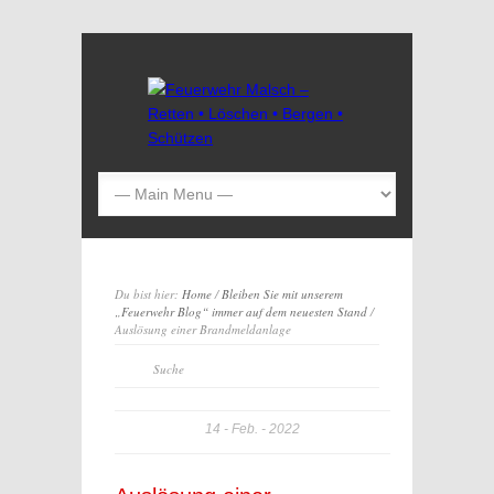
Du bist hier:
Home
/
Bleiben Sie mit unserem
„Feuerwehr Blog“ immer auf dem neuesten Stand
/
Auslösung einer Brandmeldanlage
14
Feb.
2022