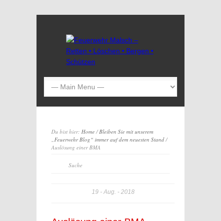
Du bist hier:
Home
/
Bleiben Sie mit unserem
„Feuerwehr Blog“ immer auf dem neuesten Stand
/
Auslösung einer BMA
19
Aug.
2018