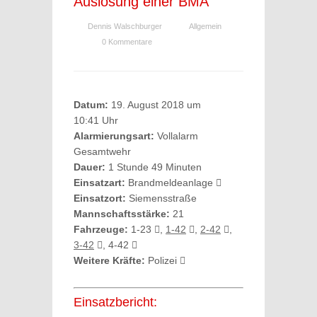
Auslösung einer BMA
Dennis Walschburger
Allgemein
0 Kommentare
Datum:
19. August 2018 um
10:41 Uhr
Alarmierungsart:
Vollalarm
Gesamtwehr
Dauer:
1 Stunde 49 Minuten
Einsatzart:
Brandmeldeanlage
Einsatzort:
Siemensstraße
Mannschaftsstärke:
21
Fahrzeuge:
1-23
,
1-42
,
2-42
,
3-42
, 4-42
Weitere Kräfte:
Polizei
Einsatzbericht: