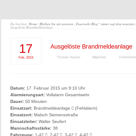
Du bist hier:
Home
/
Bleiben Sie mit unserem „Feuerwehr Blog“ immer auf dem neuesten
Ausgelöste Brandmeldeanlage
17
Ausgelöste Brandmeldeanlage
Thomas Hauser
Allgemein
0 Komment
Feb.
2015
Datum:
17. Februar 2015 um 9:10 Uhr
Alarmierungsart:
Vollalarm Gesamtwehr
Dauer:
50 Minuten
Einsatzart:
Brandmeldeanlage
(Fehlalarm)
Einsatzort:
Malsch Siemensstraße
Einsatzleiter:
Walter Seufert
Mannschaftsstärke:
38
Fahrzeuge:
1-42
,
2-42
,
3-42
, 4-42