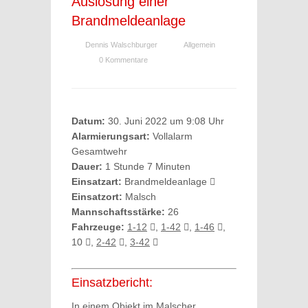
Auslösung einer
Brandmeldeanlage
Dennis Walschburger
Allgemein
0 Kommentare
Datum:
30. Juni 2022 um 9:08 Uhr
Alarmierungsart:
Vollalarm
Gesamtwehr
Dauer:
1 Stunde 7 Minuten
Einsatzart:
Brandmeldeanlage
Einsatzort:
Malsch
Mannschaftsstärke:
26
Fahrzeuge:
1-12
,
1-42
,
1-46
,
10
,
2-42
,
3-42
Einsatzbericht:
In einem Objekt im Malscher