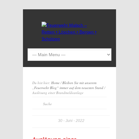
Du bist hier:
Home
/
Bleiben Sie mit unserem
„Feuerwehr Blog“ immer auf dem neuesten Stand
/
Auslösung einer Brandmeldeanlage
30
Juni
2022