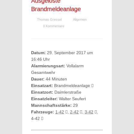
Ausgelöste
Brandmeldeanlage
Thomas Gressel
Allgemein
0 Kommentare
Datum:
29. September 2017 um
16:46 Uhr
Alarmierungsart:
Vollalarm
Gesamtwehr
Dauer:
44 Minuten
Einsatzart:
Brandmeldeanlage
Einsatzort:
Daimlerstraße
Einsatzleiter:
Walter Seufert
Mannschaftsstärke:
29
Fahrzeuge:
1-42
,
2-42
,
3-42
,
4-42