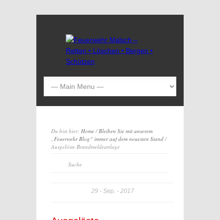
Du bist hier:
Home
/
Bleiben Sie mit unserem
„Feuerwehr Blog“ immer auf dem neuesten Stand
/
Ausgelöste Brandmeldeanlage
29
Sep.
2017