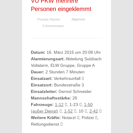
VU PKW mehrere
Personen eingeklemmt
Thomas Hauser
Allgemein
0 Kommentare
Datum:
16. März 2015 um 20:08 Uhr
Alarmierungsart:
Abteilung Sulzbach
Vollalarm, ELW Gruppe, Gruppe A
Dauer:
2 Stunden 7 Minuten
Einsatzart:
Verkehrsunfall
Einsatzort:
Bundesstraße 3
Einsatzleiter:
Gernot Schneider
Mannschaftsstärke:
26
Fahrzeuge:
1-12
, 1-23
,
1-50
(außer Dienst)
,
1-52
, 10
,
2-42
Weitere Kräfte:
Notarzt
, Polizei
,
Rettungsdienst