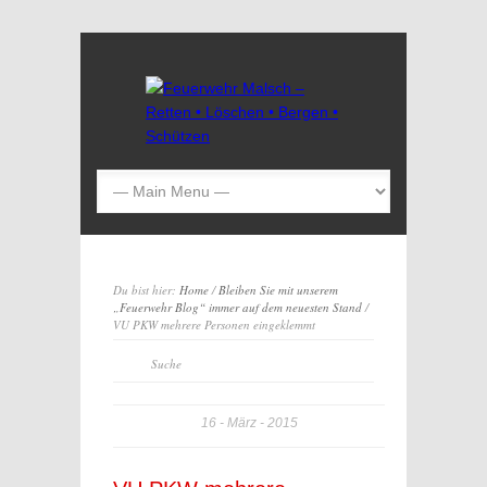
Du bist hier:
Home
/
Bleiben Sie mit unserem
„Feuerwehr Blog“ immer auf dem neuesten Stand
/
VU PKW mehrere Personen eingeklemmt
16
März
2015