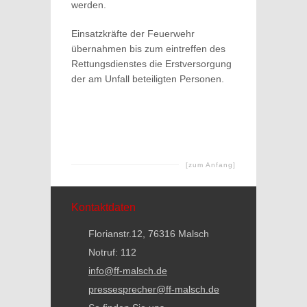
werden.
Einsatzkräfte der Feuerwehr
übernahmen bis zum eintreffen des
Rettungsdienstes die Erstversorgung
der am Unfall beteiligten Personen.
[zum Anfang]
Kontaktdaten
Florianstr.12, 76316 Malsch
Notruf: 112
info@ff-malsch.de
pressesprecher@ff-malsch.de