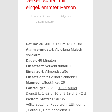
Verkehrsunfall mit
eingeklemmter Person
Thomas Gressel
Allgemein
0 Kommentare
Datum:
30. Juli 2017 um 18:57 Uhr
Alarmierungsart:
Abteilung Malsch
Vollalarm
Dauer:
48 Minuten
Einsatzart:
Verkehrsunfall
Einsatzort:
Allmendstraße
Einsatzleiter:
Gernot Schneider
Mannschaftsstärke:
26
Fahrzeuge:
1-23
,
1-50 (außer
Dienst)
,
1-52
, 10
,
3-19
,
3-42
Weitere Kräfte:
DRK OV
Völkersbach
, Feuerwehr Ettlingen
, Polizei
, Rettungsdienst