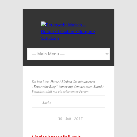
Du bist hier:
Home
/
Bleiben Sie mit unserem
„Feuerwehr Blog“ immer auf dem neuesten Stand
/
Verkehrsunfall mit eingeklemmter Person
30
Juli
2017