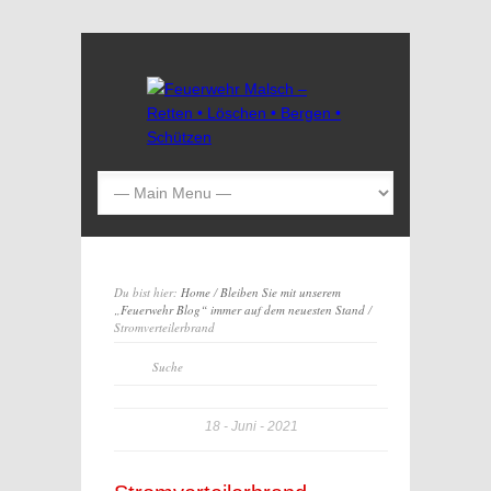
Du bist hier:
Home
/
Bleiben Sie mit unserem
„Feuerwehr Blog“ immer auf dem neuesten Stand
/
Stromverteilerbrand
18
Juni
2021