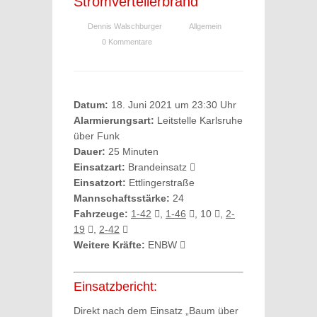
Stromverteilerbrand
Dennis Walschburger
Allgemein
0 Kommentare
Datum:
18. Juni 2021 um 23:30 Uhr
Alarmierungsart:
Leitstelle Karlsruhe
über Funk
Dauer:
25 Minuten
Einsatzart:
Brandeinsatz
Einsatzort:
Ettlingerstraße
Mannschaftsstärke:
24
Fahrzeuge:
1-42
,
1-46
, 10
,
2-
19
,
2-42
Weitere Kräfte:
ENBW
Einsatzbericht:
Direkt nach dem Einsatz „Baum über