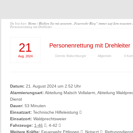
Du bist hier:
Home
/
Bleiben Sie mit unserem „Feuerwehr Blog“ immer auf dem neuesten
Personenrettung mit Drehleiter
21
Personenrettung mit Drehleiter
Dennis Walschburger
Allgemein
0 Kom
Aug.
2024
Datum:
21. August 2024 um 2:52 Uhr
Alarmierungsart:
Abteilung Malsch Vollalarm, Abteilung Waldpre
Dienst
Dauer:
53 Minuten
Einsatzart:
Technische Hilfeleistung
Einsatzort:
Waldprechtsweier
Fahrzeuge:
1-46
, 4-42
Weitere Kräfte:
Feuerwehr Ettlingen
, Notarzt
, Rettungsdiens