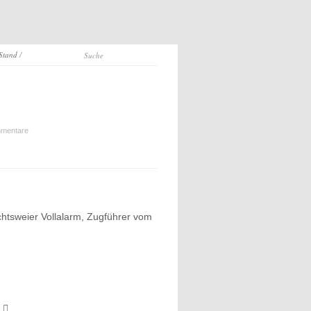
 Stand
/
mentare
chtsweier Vollalarm, Zugführer vom
t