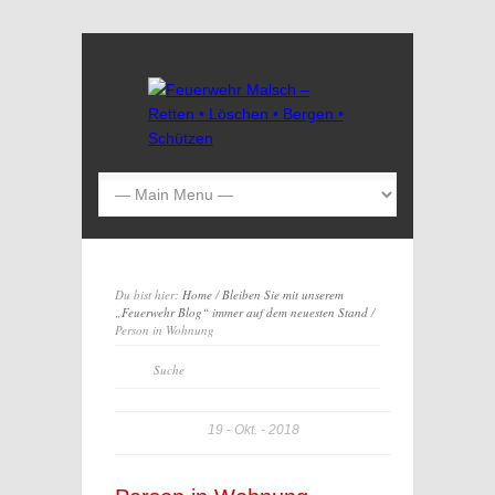
Du bist hier:
Home
/
Bleiben Sie mit unserem
„Feuerwehr Blog“ immer auf dem neuesten Stand
/
Person in Wohnung
19
Okt.
2018