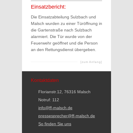
Einsatzbericht:
Die Einsatzabteilung Sulzbach und
Malsch wurden zu einer Türöffnung in
die Gartenstraße nach Sulzbach
alarmiert. Die Tür wurde von der
Feuerwehr geöffnet und die Person
an den Rettungsdienst übergeben.
[zum Anfang]
Kontaktdaten
Florianstr.12, 76316 Malsch
Notruf: 112
info@ff-malsch.de
pressesprecher@ff-malsch.de
So finden Sie uns