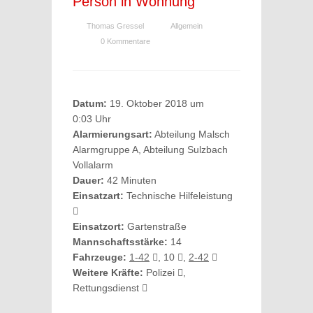
Person in Wohnung
Thomas Gressel
Allgemein
0 Kommentare
Datum:
19. Oktober 2018 um
0:03 Uhr
Alarmierungsart:
Abteilung Malsch
Alarmgruppe A, Abteilung Sulzbach
Vollalarm
Dauer:
42 Minuten
Einsatzart:
Technische Hilfeleistung
Einsatzort:
Gartenstraße
Mannschaftsstärke:
14
Fahrzeuge:
1-42
, 10
,
2-42
Weitere Kräfte:
Polizei
,
Rettungsdienst