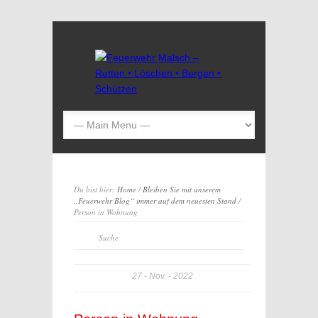
Du bist hier:
Home
/
Bleiben Sie mit unserem
„Feuerwehr Blog“ immer auf dem neuesten Stand
/
Person in Wohnung
27
Nov.
2022