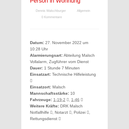
Person in Wohnung
Dennis Walschburger
Allgemein
0 Kommentare
Datum:
27. November 2022 um
10:28 Uhr
Alarmierungsart:
Abteilung Malsch
Vollalarm, Zugführer vom Dienst
Dauer:
1 Stunde 7 Minuten
Einsatzart:
Technische Hilfeleistung
Einsatzort:
Malsch
Mannschaftsstärke:
10
Fahrzeuge:
1-19-2
,
1-46
Weitere Kräfte:
DRK Malsch
Notfallhilfe
, Notarzt
, Polizei
,
Rettungsdienst