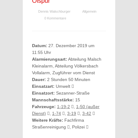
Ölspur
Dennis Walschburger
Allgemein
0 Kommentare
Datum:
27. Dezember 2019 um
11:55 Uhr
Alarmierungsart:
Abteilung Malsch
Kleinalarm, Abteilung Völkersbach
Vollalarm, Zugführer vom Dienst
Dauer:
2 Stunden 50 Minuten
Einsatzart:
Umwelt
Einsatzort:
Sezanner-Straße
Mannschaftsstärke:
15
Fahrzeuge:
1-19-2
,
1-50 (außer
Dienst)
,
1-74
,
3-19
,
3-42
Weitere Kräfte:
Fachfirma
Straßenreinigung
, Polizei