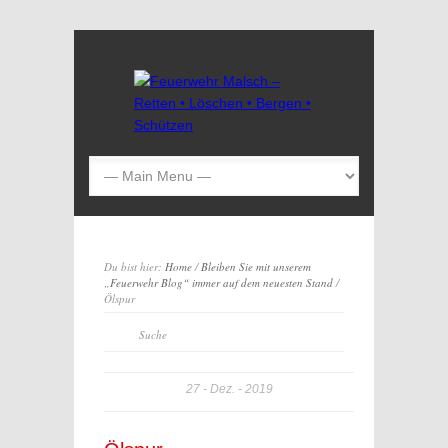
Du bist hier:
Home
/
Bleiben Sie mit unserem
„Feuerwehr Blog“ immer auf dem neuesten Stand
/
Ölspur
27
Dez.
2019