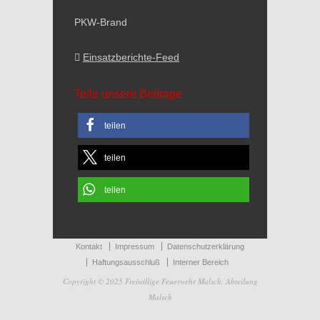
PKW-Brand
Einsatzberichte-Feed
Teile unsere Beiträge
teilen
teilen
teilen
Kontakt
Impressum
Datenschutzerklärung
Haftungsausschluß
Interner Bereich
Copyright © 2025 Freiwillige Feuerwehr Malsch, Abteilung
Malsch