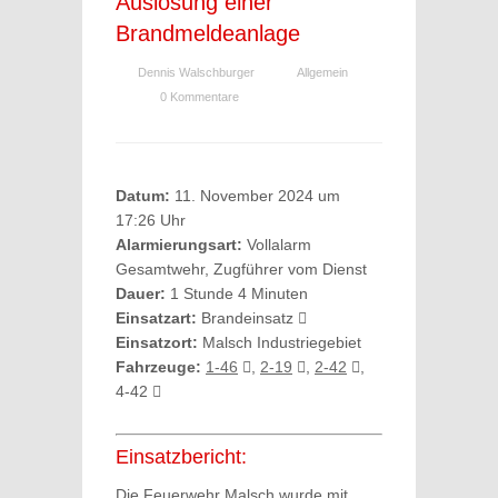
Auslösung einer
Brandmeldeanlage
Dennis Walschburger
Allgemein
0 Kommentare
Datum:
11. November 2024 um
17:26 Uhr
Alarmierungsart:
Vollalarm
Gesamtwehr, Zugführer vom Dienst
Dauer:
1 Stunde 4 Minuten
Einsatzart:
Brandeinsatz
Einsatzort:
Malsch Industriegebiet
Fahrzeuge:
1-46
,
2-19
,
2-42
,
4-42
Einsatzbericht:
Die Feuerwehr Malsch wurde mit