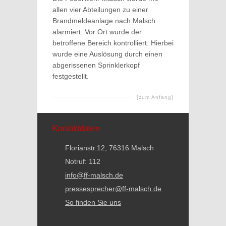
allen vier Abteilungen zu einer
Brandmeldeanlage nach Malsch
alarmiert. Vor Ort wurde der
betroffene Bereich kontrolliert. Hierbei
wurde eine Auslösung durch einen
abgerissenen Sprinklerkopf
festgestellt.
[zum Anfang]
Kontaktdaten
Florianstr.12, 76316 Malsch
Notruf: 112
info@ff-malsch.de
pressesprecher@ff-malsch.de
So finden Sie uns