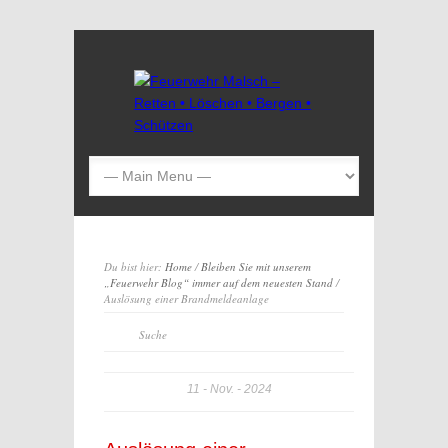
Du bist hier:
Home
/
Bleiben Sie mit unserem
„Feuerwehr Blog“ immer auf dem neuesten Stand
/
Auslösung einer Brandmeldeanlage
11
Nov.
2024