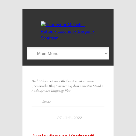
Du bist hier:
Home
/
Bleiben Sie mit unserem
„Feuerwehr Blog“ immer auf dem neuesten Stand
/
Auslaufender Kraftstoff Pkw
07
Juli
2022