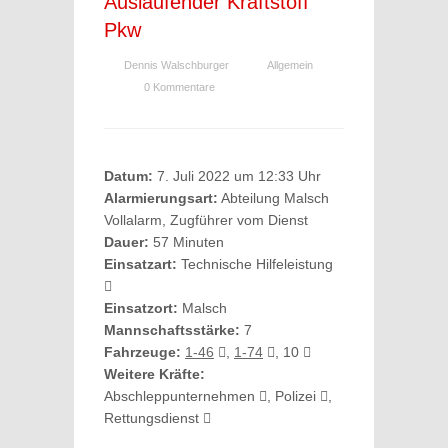
Auslaufender Kraftstoff
Pkw
Dennis Walschburger
Allgemein
0 Kommentare
Datum:
7. Juli 2022 um 12:33 Uhr
Alarmierungsart:
Abteilung Malsch
Vollalarm, Zugführer vom Dienst
Dauer:
57 Minuten
Einsatzart:
Technische Hilfeleistung
Einsatzort:
Malsch
Mannschaftsstärke:
7
Fahrzeuge:
1-46
,
1-74
, 10
Weitere Kräfte:
Abschleppunternehmen
, Polizei
,
Rettungsdienst