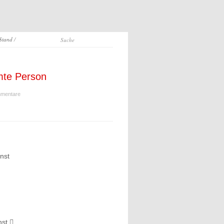
 Stand
/
mte Person
mentare
nst
nst