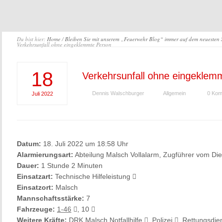
Du bist hier:
Home
/
Bleiben Sie mit unserem „Feuerwehr Blog“ immer auf dem neuesten
Verkehrsunfall ohne eingeklemmte Person
18
Verkehrsunfall ohne eingeklem
Dennis Walschburger
Allgemein
0 Kom
Juli
2022
Datum:
18. Juli 2022 um 18:58 Uhr
Alarmierungsart:
Abteilung Malsch Vollalarm, Zugführer vom Die
Dauer:
1 Stunde 2 Minuten
Einsatzart:
Technische Hilfeleistung
Einsatzort:
Malsch
Mannschaftsstärke:
7
Fahrzeuge:
1-46
, 10
Weitere Kräfte:
DRK Malsch Notfallhilfe
, Polizei
, Rettungsdie