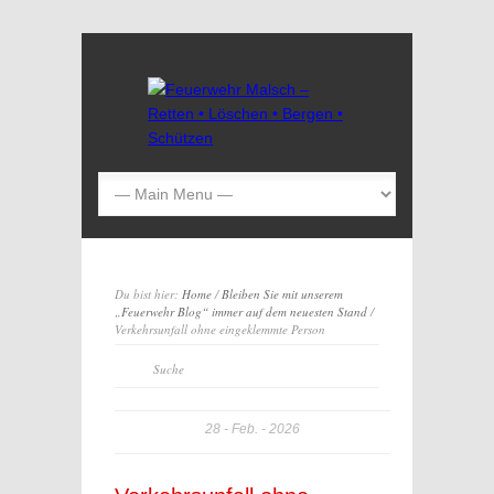
Du bist hier:
Home
/
Bleiben Sie mit unserem
„Feuerwehr Blog“ immer auf dem neuesten Stand
/
Verkehrsunfall ohne eingeklemmte Person
28
Feb.
2026