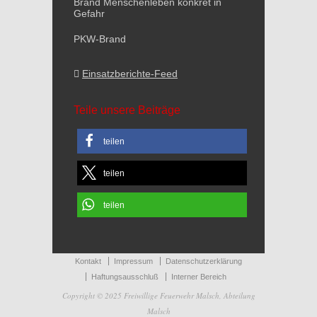
Brand Menschenleben konkret in
Gefahr
PKW-Brand
Einsatzberichte-Feed
Teile unsere Beiträge
teilen
teilen
teilen
Kontakt
Impressum
Datenschutzerklärung
Haftungsausschluß
Interner Bereich
Copyright © 2025 Freiwillige Feuerwehr Malsch, Abteilung
Malsch