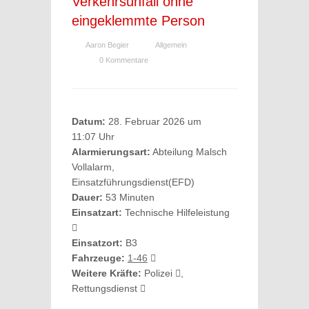
Verkehrsunfall ohne
eingeklemmte Person
Aaron Begier
Allgemein
0 Kommentare
Datum:
28. Februar 2026 um
11:07 Uhr
Alarmierungsart:
Abteilung Malsch
Vollalarm,
Einsatzführungsdienst(EFD)
Dauer:
53 Minuten
Einsatzart:
Technische Hilfeleistung
Einsatzort:
B3
Fahrzeuge:
1-46
Weitere Kräfte:
Polizei
,
Rettungsdienst