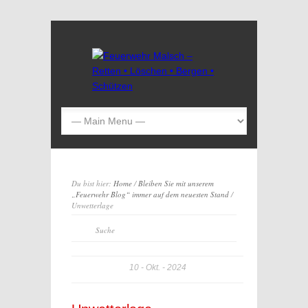
Du bist hier:
Home
/
Bleiben Sie mit unserem
„Feuerwehr Blog“ immer auf dem neuesten Stand
/
Unwetterlage
10
Okt.
2024