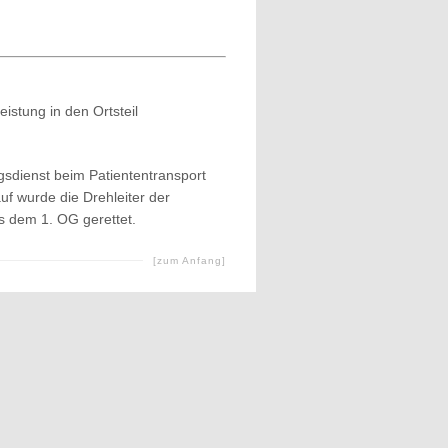
istung in den Ortsteil
sdienst beim Patiententransport
f wurde die Drehleiter der
s dem 1. OG gerettet.
[zum Anfang]