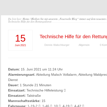
Du bist hier:
Home
/
Bleiben Sie mit unserem „Feuerwehr Blog“ immer auf dem neuesten
Technische Hilfe für den Rettungsdienst
15
Technische Hilfe für den Rettun
Dennis Walschburger
Allgemein
0 Kom
Juni
2021
Datum:
15. Juni 2021 um 11:24 Uhr
Alarmierungsart:
Abteilung Malsch Vollalarm, Abteilung Waldpre
Dienst
Dauer:
1 Stunde 21 Minuten
Einsatzart:
Technische Hilfeleistung
Einsatzort:
Talstraße
Mannschaftsstärke:
15
Fahrzeuge:
1-19-2
,
1-46
, 10
, 4-19
, 4-42