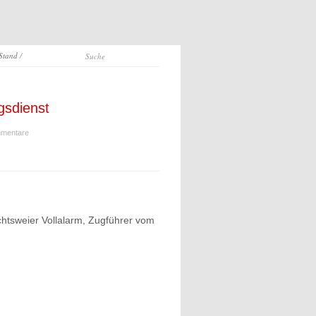
 Stand
/
gsdienst
mentare
chtsweier Vollalarm, Zugführer vom