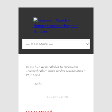
Du bist hier:
Home
/
Bleiben Sie mit unserem
„Feuerwehr Blog“ immer auf dem neuesten Stand
/
PKW-Brand
19
Apr.
2026