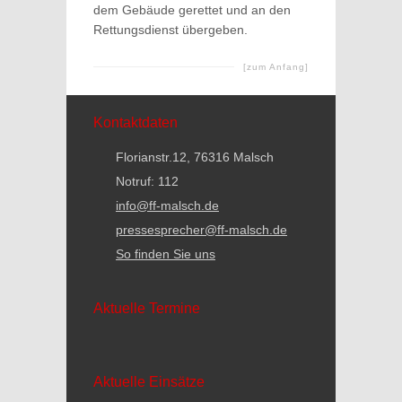
dem Gebäude gerettet und an den
Rettungsdienst übergeben.
[zum Anfang]
Kontaktdaten
Florianstr.12, 76316 Malsch
Notruf: 112
info@ff-malsch.de
pressesprecher@ff-malsch.de
So finden Sie uns
Aktuelle Termine
Aktuelle Einsätze