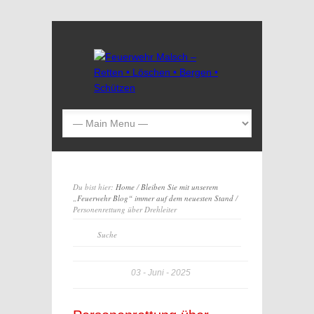
Du bist hier:
Home
/
Bleiben Sie mit unserem
„Feuerwehr Blog“ immer auf dem neuesten Stand
/
Personenrettung über Drehleiter
03
Juni
2025