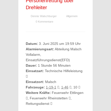
Personenrettung über
Drehleiter
Dennis Walschburger
Allgemein
0 Kommentare
Datum:
3. Juni 2025 um 19:59 Uhr
Alarmierungsart:
Abteilung Malsch
Vollalarm,
Einsatzführungsdienst(EFD)
Dauer:
1 Stunde 56 Minuten
Einsatzart:
Technische Hilfeleistung
Einsatzort:
Malsch
Fahrzeuge:
1-19-1
,
1-46
, 10
Weitere Kräfte:
Feuerwehr Ettlingen
, Feuerwehr Rheinstetten
,
Rettungsdienst